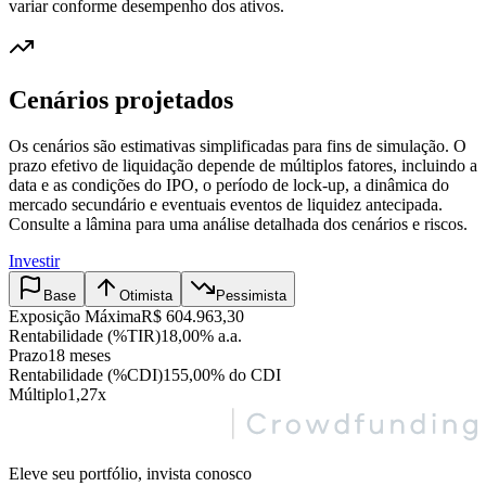
variar conforme desempenho dos ativos.
Cenários projetados
Os cenários são estimativas simplificadas para fins de simulação. O
prazo efetivo de liquidação depende de múltiplos fatores, incluindo a
data e as condições do IPO, o período de lock-up, a dinâmica do
mercado secundário e eventuais eventos de liquidez antecipada.
Consulte a lâmina para uma análise detalhada dos cenários e riscos.
Investir
Base
Otimista
Pessimista
Exposição Máxima
R$ 604.963,30
Rentabilidade (%TIR)
18,00% a.a.
Prazo
18 meses
Rentabilidade (%CDI)
155,00% do CDI
Múltiplo
1,27x
Eleve seu portfólio, invista conosco