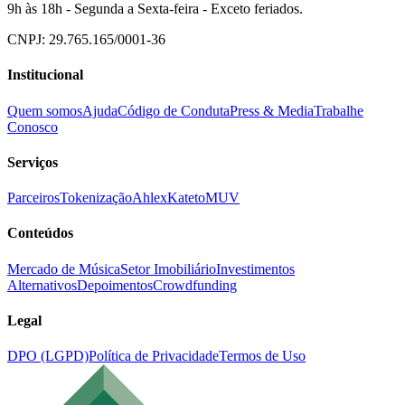
9h às 18h - Segunda a Sexta-feira - Exceto feriados.
CNPJ: 29.765.165/0001-36
Institucional
Quem somos
Ajuda
Código de Conduta
Press & Media
Trabalhe
Conosco
Serviços
Parceiros
Tokenização
Ahlex
Kateto
MUV
Conteúdos
Mercado de Música
Setor Imobiliário
Investimentos
Alternativos
Depoimentos
Crowdfunding
Legal
DPO (LGPD)
Política de Privacidade
Termos de Uso