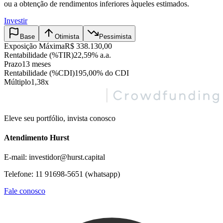
ou a obtenção de rendimentos inferiores àqueles estimados.
Investir
Base
Otimista
Pessimista
Exposição Máxima
R$ 338.130,00
Rentabilidade (%TIR)
22,59% a.a.
Prazo
13 meses
Rentabilidade (%CDI)
195,00% do CDI
Múltiplo
1,38x
Eleve seu portfólio, invista conosco
Atendimento Hurst
E-mail: investidor@hurst.capital
Telefone: 11 91698-5651 (whatsapp)
Fale conosco