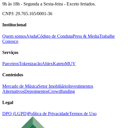
9h às 18h - Segunda a Sexta-feira - Exceto feriados.
CNPJ: 29.765.165/0001-36
Institucional
Quem somos
Ajuda
Código de Conduta
Press & Media
Trabalhe
Conosco
Serviços
Parceiros
Tokenização
Ahlex
Kateto
MUV
Conteúdos
Mercado de Música
Setor Imobiliário
Investimentos
Alternativos
Depoimentos
Crowdfunding
Legal
DPO (LGPD)
Política de Privacidade
Termos de Uso