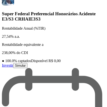
Super Federal Preferencial Honorários Acidente
E3/S3
CRHAIE3S3
Rentabilidade Anual (%TIR)
27,54% a.a.
Rentabilidade equivalente a
238,00% do CDI
●
100.0
% captados
Disponível R$ 0,00
Investir
Simular