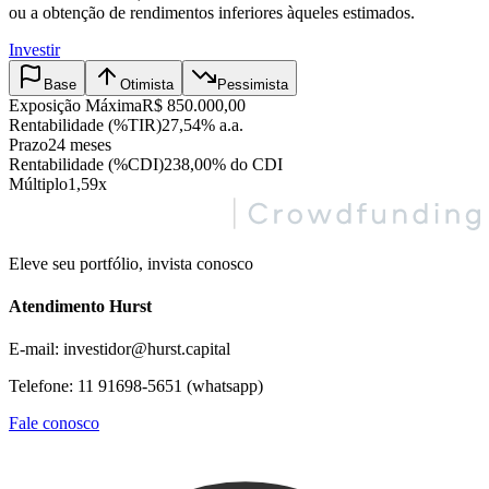
ou a obtenção de rendimentos inferiores àqueles estimados.
Investir
Base
Otimista
Pessimista
Exposição Máxima
R$ 850.000,00
Rentabilidade (%TIR)
27,54% a.a.
Prazo
24 meses
Rentabilidade (%CDI)
238,00% do CDI
Múltiplo
1,59x
Eleve seu portfólio, invista conosco
Atendimento Hurst
E-mail: investidor@hurst.capital
Telefone: 11 91698-5651 (whatsapp)
Fale conosco