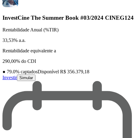
InvestCine The Summer Book #03/2024
CINEG124
Rentabilidade Anual (%TIR)
33,53% a.a.
Rentabilidade equivalente a
290,00% do CDI
●
79.0
% captados
Disponível R$ 356.379,18
Investir
Simular