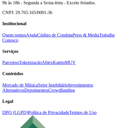
9h às 18h - Segunda a Sexta-feira - Exceto feriados.
CNPJ: 29.765.165/0001-36
Institucional
Quem somos
Ajuda
Código de Conduta
Press & Media
Trabalhe
Conosco
Serviços
Parceiros
Tokenização
Ahlex
Kateto
MUV
Conteúdos
Mercado de Música
Setor Imobiliário
Investimentos
Alternativos
Depoimentos
Crowdfunding
Legal
DPO (LGPD)
Política de Privacidade
Termos de Uso