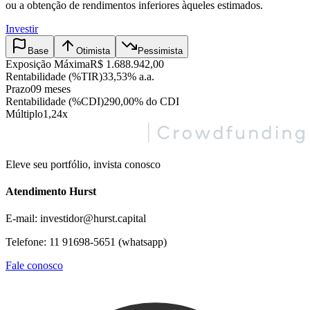
ou a obtenção de rendimentos inferiores àqueles estimados.
Investir
Base
Otimista
Pessimista
Exposição Máxima
R$ 1.688.942,00
Rentabilidade (%TIR)
33,53% a.a.
Prazo
09 meses
Rentabilidade (%CDI)
290,00% do CDI
Múltiplo
1,24x
Eleve seu portfólio, invista conosco
Atendimento Hurst
E-mail: investidor@hurst.capital
Telefone: 11 91698-5651 (whatsapp)
Fale conosco