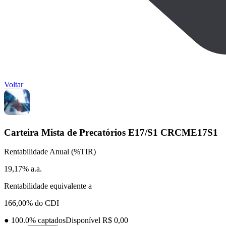
Voltar
Carteira Mista de Precatórios E17/S1
CRCME17S1
Rentabilidade Anual (%TIR)
19,17% a.a.
Rentabilidade equivalente a
166,00% do CDI
●
100.0
% captados
Disponível R$ 0,00