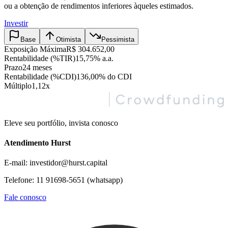
ou a obtenção de rendimentos inferiores àqueles estimados.
Investir
Base
Otimista
Pessimista
Exposição Máxima
R$ 304.652,00
Rentabilidade (%TIR)
15,75% a.a.
Prazo
24 meses
Rentabilidade (%CDI)
136,00% do CDI
Múltiplo
1,12x
Eleve seu portfólio, invista conosco
Atendimento Hurst
E-mail: investidor@hurst.capital
Telefone: 11 91698-5651 (whatsapp)
Fale conosco