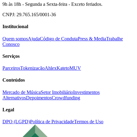
9h às 18h - Segunda a Sexta-feira - Exceto feriados.
CNPJ: 29.765.165/0001-36
Institucional
Quem somos
Ajuda
Código de Conduta
Press & Media
Trabalhe
Conosco
Serviços
Parceiros
Tokenização
Ahlex
Kateto
MUV
Conteúdos
Mercado de Música
Setor Imobiliário
Investimentos
Alternativos
Depoimentos
Crowdfunding
Legal
DPO (LGPD)
Política de Privacidade
Termos de Uso