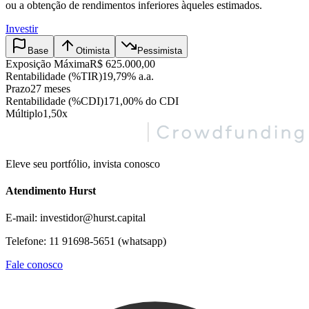
ou a obtenção de rendimentos inferiores àqueles estimados.
Investir
Base
Otimista
Pessimista
Exposição Máxima
R$ 625.000,00
Rentabilidade (%TIR)
19,79% a.a.
Prazo
27 meses
Rentabilidade (%CDI)
171,00% do CDI
Múltiplo
1,50x
Eleve seu portfólio, invista conosco
Atendimento Hurst
E-mail: investidor@hurst.capital
Telefone: 11 91698-5651 (whatsapp)
Fale conosco