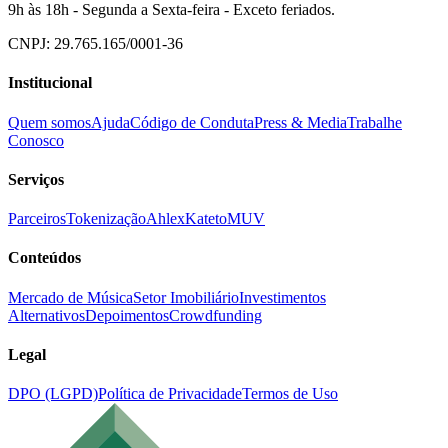
9h às 18h - Segunda a Sexta-feira - Exceto feriados.
CNPJ: 29.765.165/0001-36
Institucional
Quem somos
Ajuda
Código de Conduta
Press & Media
Trabalhe
Conosco
Serviços
Parceiros
Tokenização
Ahlex
Kateto
MUV
Conteúdos
Mercado de Música
Setor Imobiliário
Investimentos
Alternativos
Depoimentos
Crowdfunding
Legal
DPO (LGPD)
Política de Privacidade
Termos de Uso