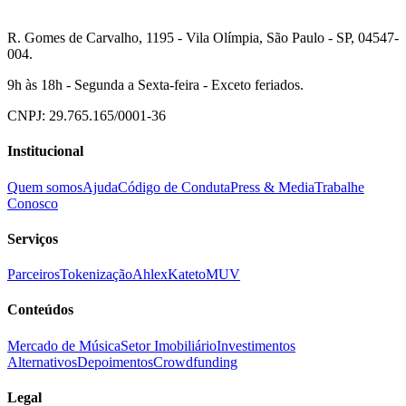
R. Gomes de Carvalho, 1195 - Vila Olímpia, São Paulo - SP, 04547-
004.
9h às 18h - Segunda a Sexta-feira - Exceto feriados.
CNPJ: 29.765.165/0001-36
Institucional
Quem somos
Ajuda
Código de Conduta
Press & Media
Trabalhe
Conosco
Serviços
Parceiros
Tokenização
Ahlex
Kateto
MUV
Conteúdos
Mercado de Música
Setor Imobiliário
Investimentos
Alternativos
Depoimentos
Crowdfunding
Legal